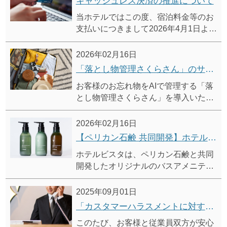
キャッシュレス決済の推進について
当ホテルではこの度、宿泊料金等のお
支払いにつきまして2026年4月1日より
順次キャッシュレス化を進め、原則と
して現金の取り扱いを終了して参りま
2026年02月16日
す。
「落とし物管理さくらさん」のサービス開始について
ご理解とご協力を、何卒宜しくお願い
お客様のお忘れ物をAIで管理する「落
いたします。
とし物管理さくらさん」を導入いたし
ました。
24時間365日いつでも、ホテルに保管
2026年02月16日
されている遺失物の中から、お客様の
【ペリカン石鹸 共同開発】ホテルビスタ オリジナル バスアメニティ
お忘れ物の所在をお問い合わせいただ
ホテルビスタは、ペリカン石鹸と共同
けます。
開発したオリジナルのバスアメニティ
を導入しました。
心地よい泡立ちと香りの移ろいをお愉
2025年09月01日
しみいただけます。
「カスタマーハラスメントに対する基本方針」および「利用規則」策定に関するお知らせ
このたび、お客様と従業員双方が安心