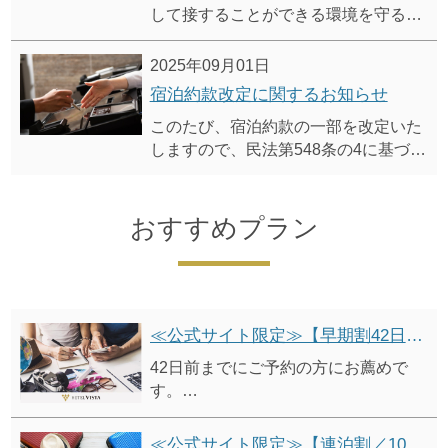
して接することができる環境を守るた
め、「カスタマーハラスメントに対す
る基本方針」および「利用規則」を策
2025年09月01日
定いたしました。
宿泊約款改定に関するお知らせ
このたび、宿泊約款の一部を改定いた
しますので、民法第548条の4に基づ
き、事前にご案内申し上げます。
改定後の宿泊約款は、2025年10月1日
（予定）より適用開始いたします。
おすすめプラン
≪公式サイト限定≫【早期割42日前／15%オフ】早期予約割引プラン（素泊り）
42日前までにご予約の方にお薦めで
す。
●「シンプルステイプラン（素泊
り）」 から15%オフ
≪公式サイト限定≫【連泊割／10%オフ】7連泊以上割引プラン（素泊り）