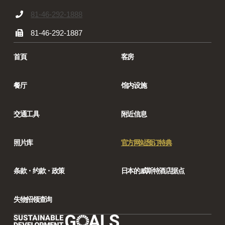
81-46-292-1888
81-46-292-1887
首頁
客房
餐厅
馆内设施
交通工具
附近信息
照片库
官方网站预订特典
条款・约款・政策
日本的威斯特酒店据点
失物招领查询