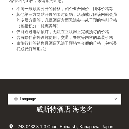
格保证的比较，敬请预先知悉。
不向一般顾客公开的价格，如企业合同价，团体价格等
其他第三方网站开展的限时促销，活动或仅限该网站会员
的专属方案等，凡属酒店方面无法参与或干预的特别价格
（包括积分・优惠券等）
仅能通过电话预订，无法在互联网上完成预订的价格
含有除住宿外设施使用，交通，餐饮等内容的套装价格
由旅行社等销售且酒店无法干预销售金额的价格（包括委
托或代订等形式）
Language
威斯特酒店 海老名
243-0432 3-1-3 Chuo, Ebina-shi, Kanagawa, Japan