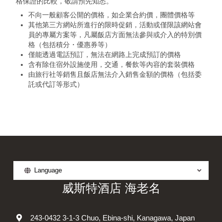
格保證的比較，敬請預先知悉。
不向一般顧客公開的價格，如企業合約價，團體價格等
其他第三方網站所進行的限時促銷，活動或僅限該網站會
員的專屬方案等，凡屬飯店方面無法參與或介入的特別價
格（包括積分・優惠券等）
僅能透過電話預訂，無法在網路上完成預訂的價格
含有除住宿外設施使用，交通，餐飲等內容的套裝價格
由旅行社等銷售且飯店無法介入銷售金額的價格（包括委
託或代訂等形式）
Language
威斯特酒店 海老名
243-0432 3-1-3 Chuo, Ebina-shi, Kanagawa, Japan