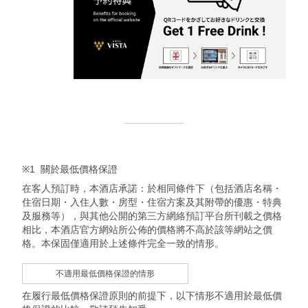
※1
關於最低價格保證
在客人預訂時，本酒店承諾：於相同條件下（包括酒店名稱・
住宿日期・入住人數・房型・住宿方案及其附帶的優惠・特典
及服務等），與其他公開的第三方網絡預訂平台所刊載之價格
相比，本酒店官方網站所公佈的價格將不高於該等網站之價
格。本保固僅適用於上述條件完全一致的情形。
不適用最低價格保證的情形
在履行最低價格保證原則的前提下，以下情形不適用於最低價