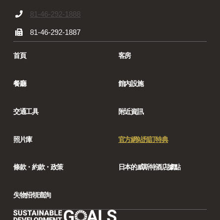
81-46-292-1888
81-46-292-1887
首頁
客房
餐廳
館內設施
交通工具
附近資訊
照片庫
官方網站預訂特典
條款・約款・政策
日本的威斯特酒店據點
失物招領查詢