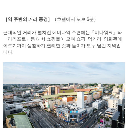
［역 주변의 거리 풍경］
（호텔에서 도보 6분）
근대적인 거리가 펼쳐진 에비나역 주변에는「비나워크」와
「라라포토」등 대형 쇼핑몰이 모여 쇼핑, 먹거리, 영화관에
이르기까지 생활하기 편리한 것과 놀이가 모두 담긴 지역입
니다.